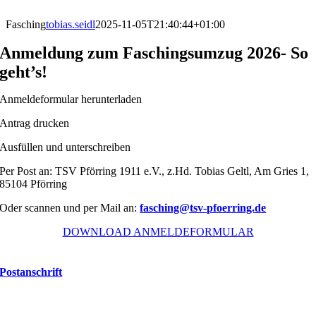
Zum
Inhalt
Fasching
tobias.seidl
2025-11-05T21:40:44+01:00
springen
Anmeldung zum Faschingsumzug 2026- So
geht’s!
Anmeldeformular herunterladen
Antrag drucken
Ausfüllen und unterschreiben
Per Post an: TSV Pförring 1911 e.V., z.Hd. Tobias Geltl, Am Gries 1,
85104 Pförring
Oder scannen und per Mail an:
fasching@tsv-pfoerring.de
DOWNLOAD ANMELDEFORMULAR
Postanschrift
TSV Pförring 1911 e.V.