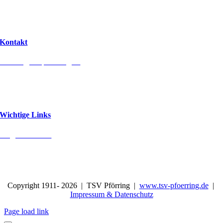
Taubental 16
85104 Pförring
Kontakt
kontakt@tsv-pfoerring.de
tsv_pfoerring
TSV Pförring 1911 e.V.
Wichtige Links
Mitglied werden
Kontakt
Partner
Copyright 1911-
2026 | TSV Pförring |
www.tsv-pfoerring.de
|
Impressum & Datenschutz
Page load link