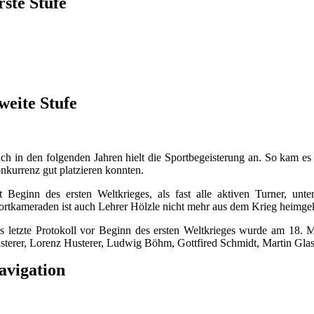
rste Stufe
Martin Neumeier,
weite Stufe
Karl
ch in den folgenden Jahren hielt die Sportbegeisterung an. So kam es
nkurrenz gut platzieren konnten.
t Beginn des ersten Weltkrieges, als fast alle aktiven Turner, un
ortkameraden ist auch Lehrer Hölzle nicht mehr aus dem Krieg heimgeke
s letzte Protokoll vor Beginn des ersten Weltkrieges wurde am 18. 
sterer, Lorenz Husterer, Ludwig Böhm, Gottfired Schmidt, Martin Gla
avigation