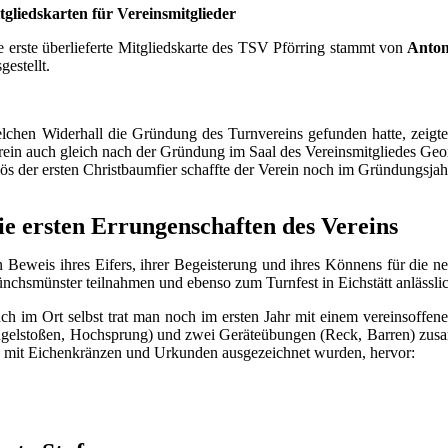
tgliedskarten für Vereinsmitglieder
e erste überlieferte Mitgliedskarte des TSV Pförring stammt von
Anton
gestellt.
elchen Widerhall die Gründung des Turnvereins gefunden hatte, zeig
rein auch gleich nach der Gründung im Saal des Vereinsmitgliedes Geo
lös der ersten Christbaumfier schaffte der Verein noch im Gründungsjahr
ie ersten Errungenschaften des Vereins
n Beweis ihres Eifers, ihrer Begeisterung und ihres Könnens für die 
nchsmünster teilnahmen und ebenso zum Turnfest in Eichstätt anlässlic
ch im Ort selbst trat man noch im ersten Jahr mit einem vereinsoffene
gelstoßen, Hochsprung) und zwei Geräteübungen (Reck, Barren) zusamm
e mit Eichenkränzen und Urkunden ausgezeichnet wurden, hervor: