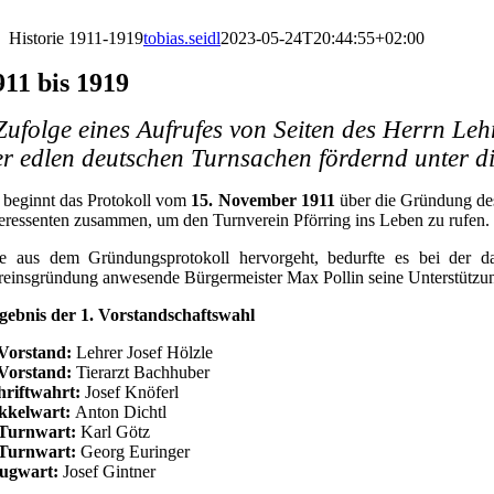
Zum
Inhalt
Historie 1911-1919
tobias.seidl
2023-05-24T20:44:55+02:00
springen
911 bis 1919
Zufolge eines Aufrufes von Seiten des Herrn Leh
er edlen deutschen Turnsachen fördernd unter di
 beginnt das Protokoll vom
15. November 1911
über die Gründung des 
teressenten zusammen, um den Turnverein Pförring ins Leben zu rufen.
e aus dem Gründungsprotokoll hervorgeht, bedurfte es bei der d
reinsgründung anwesende Bürgermeister Max Pollin seine Unterstützun
gebnis der 1. Vorstandschaftswahl
 Vorstand:
Lehrer Josef Hölzle
 Vorstand:
Tierarzt Bachhuber
hriftwahrt:
Josef Knöferl
kkelwart:
Anton Dichtl
 Turnwart:
Karl Götz
 Turnwart:
Georg Euringer
ugwart:
Josef Gintner