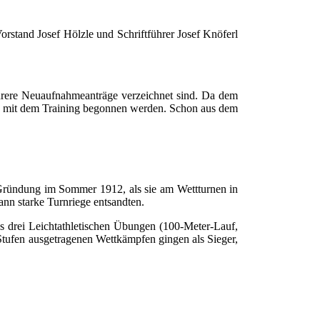
rstand Josef Hölzle und Schriftführer Josef Knöferl
ehrere Neuaufnahmeanträge verzeichnet sind. Da dem
ald mit dem Training begonnen werden. Schon aus dem
r Gründung im Sommer 1912, als sie am Wettturnen in
nn starke Turnriege entsandten.
us drei Leichtathletischen Übungen (100-Meter-Lauf,
tufen ausgetragenen Wettkämpfen gingen als Sieger,