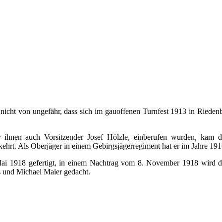
 Andreas Grimm, Josef Knöferl, Xaver Rummel, Heinrich Zetlmeisl
 Dußmann, Wendelin Gliedl, Georg Ferstl, Josef Priller
 nicht von ungefähr, dass sich im gauoffenen Turnfest 1913 in Rieden
ter ihnen auch Vorsitzender Josef Hölzle, einberufen wurden, kam 
hrt. Als Oberjäger in einem Gebirgsjägerregiment hat er im Jahre 191
Mai 1918 gefertigt, in einem Nachtrag vom 8. November 1918 wird de
s und Michael Maier gedacht.