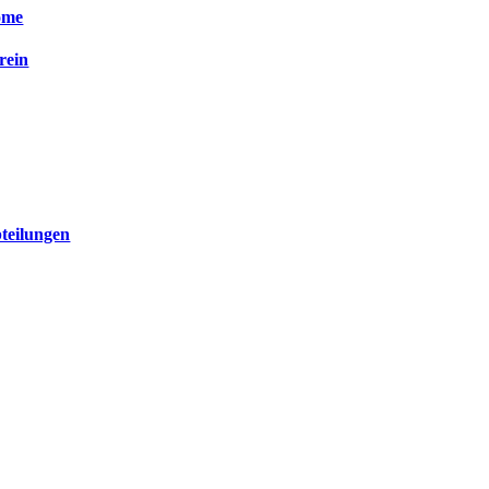
ome
rein
teilungen