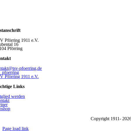
stanschrift
V Pförring 1911 e.V.
ubental 16
104 Pförring
ntakt
ntakt@tsv-pfoerring.de
v_pfoerring
V Pförring 1911 e.V.
chtige Links
tglied werden
ntakt
rtner
nshop
Copyright 1911-
202
Page load link