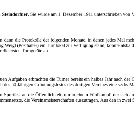
 Steindorfner
. Sie wurde am 1. Dezember 1911 unterschrieben von Vo
ten dann die Protokolle der folgenden Monate, in denen jedes Mal m
rg Weigl (Posthalter) ein Turnlokal zur Verfügung stand, konnte alsb
 die ersten Turngeräte an.
neuen Aufgaben erbrachten die Turner bereits ein halbes Jahr nach de
h des 50 Jährigen Gründungsfestes des dortigen Vereines eine sechs Ma
n Sportfest an die Öffentlichkeit, um in einem Fünfkampf, der sich a
ensetzte, die Vereinsmeisterschaften auszutragen. Aus den in zwei S