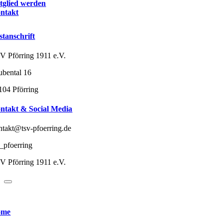
tglied werden
ntakt
stanschrift
V Pförring 1911 e.V.
ubental 16
104 Pförring
ntakt & Social Media
ntakt@tsv-pfoerring.de
v_pfoerring
V Pförring 1911 e.V.
ome